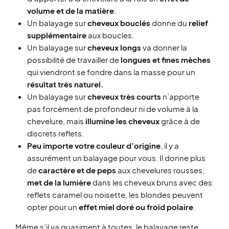
volume et de la matière
.
Un balayage sur
cheveux bouclés
donne du
relief
supplémentaire
aux boucles.
Un balayage sur
cheveux longs
va donner la
possibilité de travailler de
longues et fines mèches
qui viendront se fondre dans la masse pour un
résultat très naturel.
Un balayage sur
cheveux très courts
n’apporte
pas forcément de profondeur ni de volume à la
chevelure, mais
illumine les cheveux
grâce à de
discrets reflets.
Peu importe votre couleur d’origine
, il y a
assurément un balayage pour vous. Il donne plus
de
caractère et de peps
aux chevelures rousses,
met de la lumière
dans les cheveux bruns avec des
reflets caramel ou noisette, les blondes peuvent
opter pour un
effet miel doré ou froid polaire
.
Même s’il va quasiment à toutes, le balayage reste