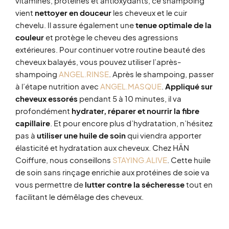
vitamines, protéines et antioxydants, ce shampoing
vient
nettoyer en douceur
les cheveux et le cuir
chevelu. Il assure également une
tenue optimale de la
couleur
et protège le cheveu des agressions
extérieures. Pour continuer votre routine beauté des
cheveux balayés, vous pouvez utiliser l’après-
shampoing
ANGEL.RINSE
. Après le shampoing, passer
à l’étape nutrition avec
ANGEL.MASQUE
.
Appliqué sur
cheveux essorés
pendant 5 à 10 minutes, il va
profondément
hydrater, réparer et nourrir la fibre
capillaire
. Et pour encore plus d’hydratation, n’hésitez
pas à
utiliser une huile de soin
qui viendra apporter
élasticité et hydratation aux cheveux. Chez HÄN
Coiffure, nous conseillons
STAYING.ALIVE
. Cette huile
de soin sans rinçage enrichie aux protéines de soie va
vous permettre de
lutter contre la sécheresse
tout en
facilitant le démêlage des cheveux.