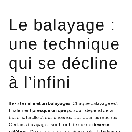
Le balayage :
une technique
qui se décline
à l’infini​
Il existe
mille et un balayages
. Chaque balayage est
finalement
presque unique
puisqu’il dépend de la
base naturelle et des choix réalisés pour les mèches.
Certains balayages sont tout de même
devenus
célèbres
. On ne présente quasiment plus le
balayage